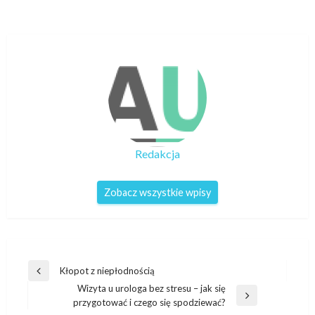
Redakcja
Zobacz wszystkie wpisy
Nawigacja
Kłopot z niepłodnością
Poprzedni
wpisu
Wizyta u urologa bez stresu – jak się
wpis
Następny
przygotować i czego się spodziewać?