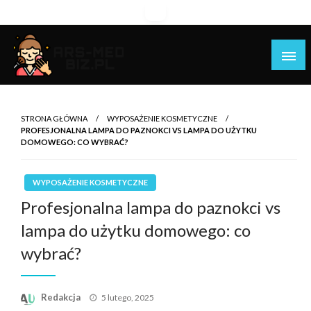
Skip
to
content
Piękniejsza strona Ciebie!
Ars-med.biz.pl
STRONA GŁÓWNA
WYPOSAŻENIE KOSMETYCZNE
PROFESJONALNA LAMPA DO PAZNOKCI VS LAMPA DO UŻYTKU
DOMOWEGO: CO WYBRAĆ?
WYPOSAŻENIE KOSMETYCZNE
Profesjonalna lampa do paznokci vs
lampa do użytku domowego: co
wybrać?
Opublikowane
Redakcja
5 lutego, 2025
w