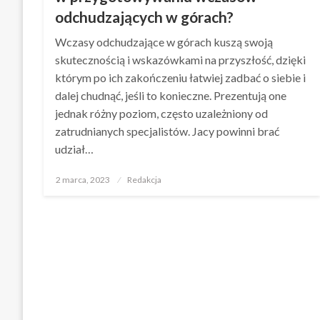
odchudzających w górach?
Wczasy odchudzające w górach kuszą swoją
skutecznością i wskazówkami na przyszłość, dzięki
którym po ich zakończeniu łatwiej zadbać o siebie i
dalej chudnąć, jeśli to konieczne. Prezentują one
jednak różny poziom, często uzależniony od
zatrudnianych specjalistów. Jacy powinni brać
udział…
Opublikowane
2 marca, 2023
Redakcja
w