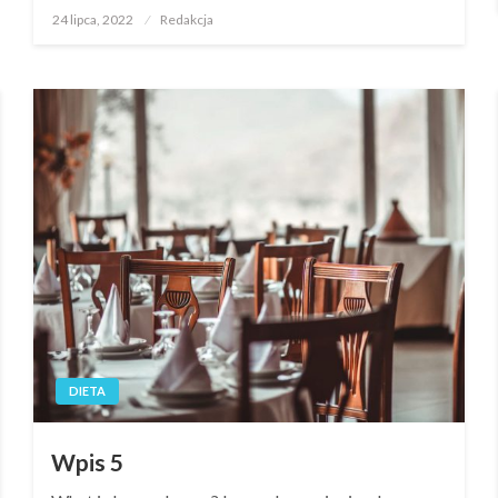
Opublikowane
24 lipca, 2022
Redakcja
w
DIETA
Wpis 5