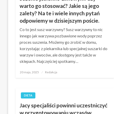
warto go stosować? Jakie są jego
zalety? Na te i wiele innych pytań
odpowiemy w dzisiejszym poście.
Co to jest susz warzywny? Susz warzywny to nic
innego jak warzywa pozbawione wody poprzez
proces suszenia. Możemy go zrobić w domu,
korzystając z piekarnika lub specjalnej suszarki do
warzyw i owoców, ale dostępny jest także w
sklepach. Najczęściej spotkamy…
Opublikowane
20 maja, 2025
Redakcja
w
DIETA
Jacy specjaliści powinni uczestniczyć
w przygotowywaniu wczasów