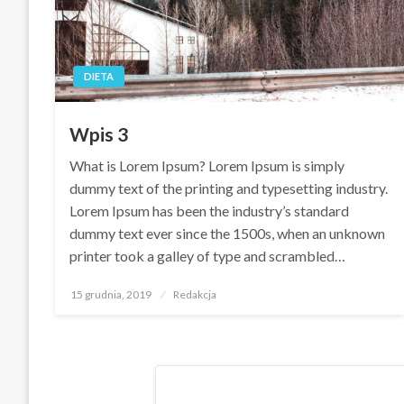
DIETA
Wpis 3
What is Lorem Ipsum? Lorem Ipsum is simply
dummy text of the printing and typesetting industry.
Lorem Ipsum has been the industry’s standard
dummy text ever since the 1500s, when an unknown
printer took a galley of type and scrambled…
Opublikowane
15 grudnia, 2019
Redakcja
w
Stronicowanie