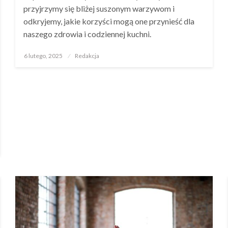
przyjrzymy się bliżej suszonym warzywom i
odkryjemy, jakie korzyści mogą one przynieść dla
naszego zdrowia i codziennej kuchni.
Opublikowane
6 lutego, 2025
Redakcja
w