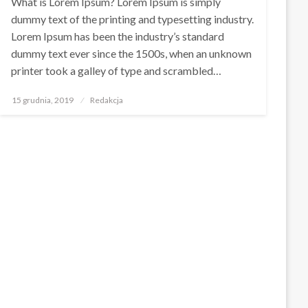
What is Lorem Ipsum? Lorem Ipsum is simply
dummy text of the printing and typesetting industry.
Lorem Ipsum has been the industry’s standard
dummy text ever since the 1500s, when an unknown
printer took a galley of type and scrambled…
Opublikowane
15 grudnia, 2019
Redakcja
w