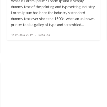
What is Lorem Ipsum? Lorem Ipsum is simply
dummy text of the printing and typesetting industry.
Lorem Ipsum has been the industry’s standard
dummy text ever since the 1500s, when an unknown
printer took a galley of type and scrambled…
Opublikowane
15 grudnia, 2019
Redakcja
w