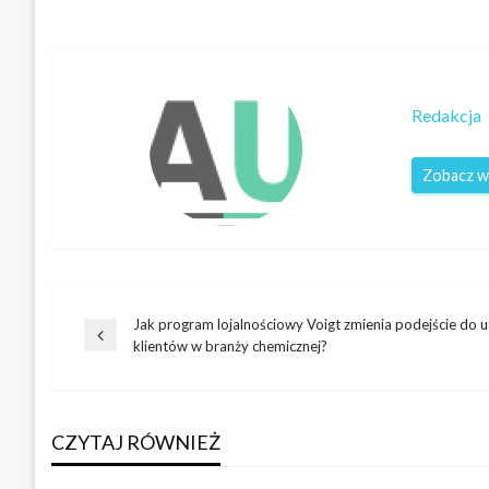
Redakcja
Zobacz w
Jak program lojalnościowy Voigt zmienia podejście do 
Nawigacja
Poprzedni
klientów w branży chemicznej?
wpis
wpisu
CZYTAJ RÓWNIEŻ