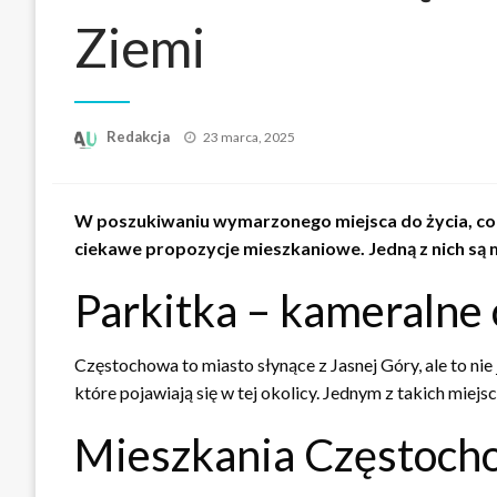
Ziemi
Opublikowane
Redakcja
23 marca, 2025
w
W poszukiwaniu wymarzonego miejsca do życia, cora
ciekawe propozycje mieszkaniowe. Jedną z nich są 
Parkitka – kameralne
Częstochowa to miasto słynące z Jasnej Góry, ale to ni
które pojawiają się w tej okolicy. Jednym z takich miejs
Mieszkania Częstocho