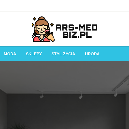
Piękniejsza strona Ciebie!
Ars-med.biz.pl
MODA
SKLEPY
STYL ŻYCIA
URODA