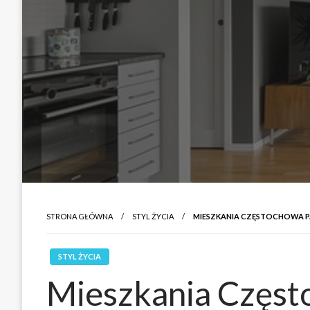
STRONA GŁÓWNA
STYL ŻYCIA
MIESZKANIA CZĘSTOCHOWA PAR
STYL ŻYCIA
Mieszkania Częst