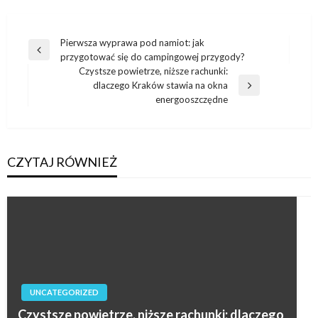
Nawigacja
Pierwsza wyprawa pod namiot: jak
Poprzedni
przygotować się do campingowej przygody?
wpisu
wpis
Czystsze powietrze, niższe rachunki:
dlaczego Kraków stawia na okna
Następny
energooszczędne
wpis
CZYTAJ RÓWNIEŻ
UNCATEGORIZED
Czystsze powietrze, niższe rachunki: dlaczego