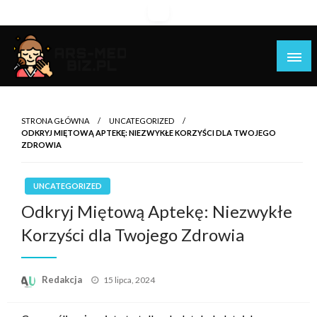
Skip
to
content
Piękniejsza strona Ciebie!
Ars-med.biz.pl
STRONA GŁÓWNA
UNCATEGORIZED
ODKRYJ MIĘTOWĄ APTEKĘ: NIEZWYKŁE KORZYŚCI DLA TWOJEGO
ZDROWIA
UNCATEGORIZED
Odkryj Miętową Aptekę: Niezwykłe
Korzyści dla Twojego Zdrowia
Opublikowane
Redakcja
15 lipca, 2024
w