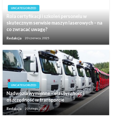
UNCATEGORIZED
Rola certyfikacji i szkoleń personelu w
skutecznym serwisie maszyn laserowych – na
co zwracać uwagę?
Redakcja
20 czerwca, 2025
UNCATEGORIZED
Nadwozia wymienne – elastyczność i
oszczędność w transporcie
Redakcja
20 lutego, 2025