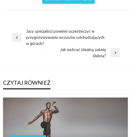
Nawigacja
Jacy specjaliści powinni uczestniczyć w
przygotowywaniu wczasów odchudzających
wpisu
Poprzedni
w górach?
wpis
Jak wybrać idealną suknię
Następny
ślubną?
wpis
CZYTAJ RÓWNIEŻ