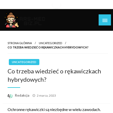
Skip
to
content
Piękniejsza strona Ciebie!
Ars-med.biz.pl
STRONA GŁÓWNA
UNCATEGORIZED
CO TRZEBA WIEDZIEĆ O RĘKAWICZKACH HYBRYDOWYCH?
UNCATEGORIZED
Co trzeba wiedzieć o rękawiczkach
hybrydowych?
Opublikowane
Redakcja
2 marca, 2023
w
Ochronne rękawiczki są niezbędne w wielu zawodach.