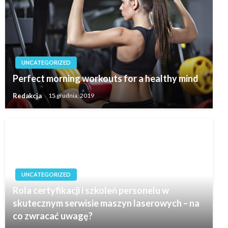
UNCATEGORIZED
Perfect morning workouts for a healthy mind
Redakcja
15 grudnia, 2019
UNCATEGORIZED
Rola certyfikacji i szkoleń personelu w
skutecznym serwisie maszyn laserowych – na
co zwracać uwagę?