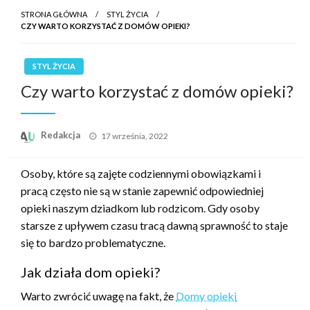
STRONA GŁÓWNA
STYL ŻYCIA
CZY WARTO KORZYSTAĆ Z DOMÓW OPIEKI?
STYL ŻYCIA
Czy warto korzystać z domów opieki?
Opublikowane
Redakcja
17 września, 2022
w
Osoby, które są zajęte codziennymi obowiązkami i
pracą często nie są w stanie zapewnić odpowiedniej
opieki naszym dziadkom lub rodzicom. Gdy osoby
starsze z upływem czasu tracą dawną sprawność to staje
się to bardzo problematyczne.
Jak działa dom opieki?
Warto zwrócić uwagę na fakt, że
Domy opieki