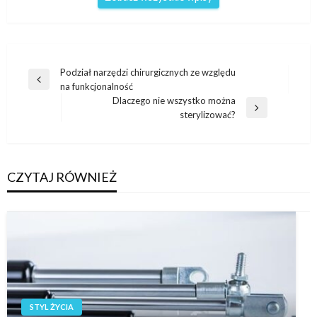
Nawigacja
Podział narzędzi chirurgicznych ze względu
Poprzedni
na funkcjonalność
wpisu
wpis
Dlaczego nie wszystko można
Następny
sterylizować?
wpis
CZYTAJ RÓWNIEŻ
STYL ŻYCIA