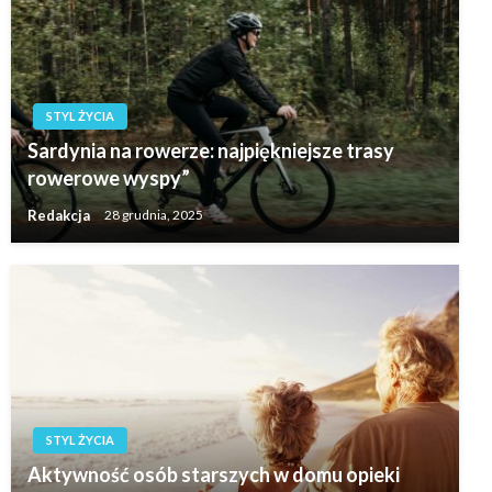
STYL ŻYCIA
Sardynia na rowerze: najpiękniejsze trasy
rowerowe wyspy”
Redakcja
28 grudnia, 2025
STYL ŻYCIA
Aktywność osób starszych w domu opieki