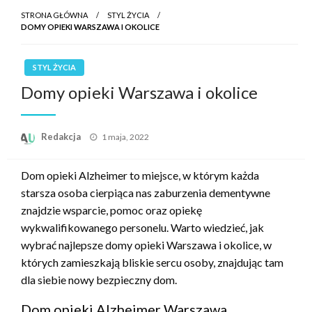
STRONA GŁÓWNA
STYL ŻYCIA
DOMY OPIEKI WARSZAWA I OKOLICE
STYL ŻYCIA
Domy opieki Warszawa i okolice
Opublikowane
Redakcja
1 maja, 2022
w
Dom opieki Alzheimer to miejsce, w którym każda
starsza osoba cierpiąca nas zaburzenia dementywne
znajdzie wsparcie, pomoc oraz opiekę
wykwalifikowanego personelu. Warto wiedzieć, jak
wybrać najlepsze domy opieki Warszawa i okolice, w
których zamieszkają bliskie sercu osoby, znajdując tam
dla siebie nowy bezpieczny dom.
Dom opieki Alzheimer Warszawa