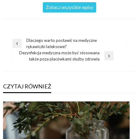
Zobacz wszystkie wpisy
Nawigacja
Dlaczego warto postawić na medyczne
Poprzedni
rękawiczki lateksowe?
wpisu
wpis
Dezynfekcja medyczna może być stosowana
Następny
także poza placówkami służby zdrowia
wpis
CZYTAJ RÓWNIEŻ