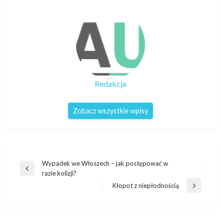
Redakcja
Zobacz wszystkie wpisy
Nawigacja
Wypadek we Włoszech – jak postępować w
Poprzedni
razie kolizji?
wpisu
wpis
Kłopot z niepłodnością
Następny
wpis