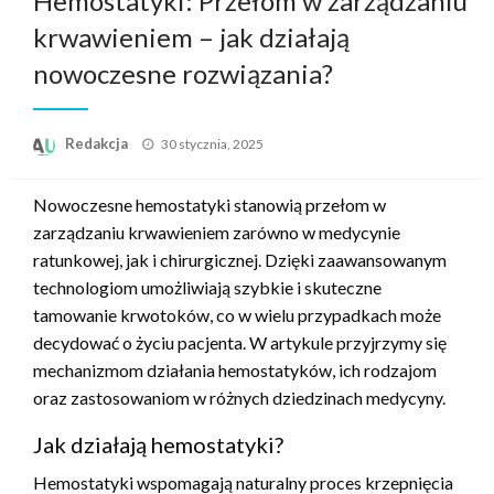
Hemostatyki: Przełom w zarządzaniu
krwawieniem – jak działają
nowoczesne rozwiązania?
Opublikowane
Redakcja
30 stycznia, 2025
w
Nowoczesne hemostatyki stanowią przełom w
zarządzaniu krwawieniem zarówno w medycynie
ratunkowej, jak i chirurgicznej. Dzięki zaawansowanym
technologiom umożliwiają szybkie i skuteczne
tamowanie krwotoków, co w wielu przypadkach może
decydować o życiu pacjenta. W artykule przyjrzymy się
mechanizmom działania hemostatyków, ich rodzajom
oraz zastosowaniom w różnych dziedzinach medycyny.
Jak działają hemostatyki?
Hemostatyki wspomagają naturalny proces krzepnięcia