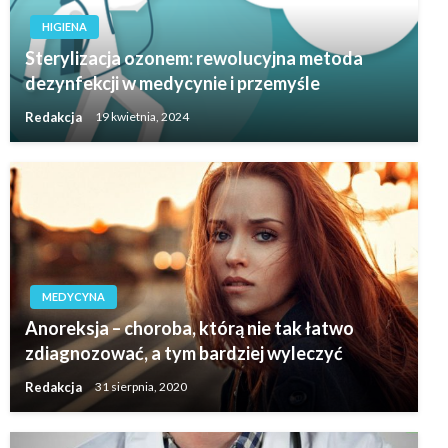
HIGIENA
Sterylizacja ozonem: rewolucyjna metoda
dezynfekcji w medycynie i przemyśle
Redakcja
19 kwietnia, 2024
MEDYCYNA
Anoreksja – choroba, którą nie tak łatwo
zdiagnozować, a tym bardziej wyleczyć
Redakcja
31 sierpnia, 2020