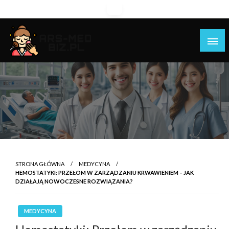
Skip
to
content
Piękniejsza strona Ciebie!
Ars-med.biz.pl
STRONA GŁÓWNA
MEDYCYNA
HEMOSTATYKI: PRZEŁOM W ZARZĄDZANIU KRWAWIENIEM – JAK
DZIAŁAJĄ NOWOCZESNE ROZWIĄZANIA?
MEDYCYNA