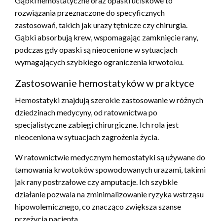
Gąbki hemostatyczne oraz opaski uciskowe to
rozwiązania przeznaczone do specyficznych
zastosowań, takich jak urazy tętnicze czy chirurgia.
Gąbki absorbują krew, wspomagając zamknięcie rany,
podczas gdy opaski są nieocenione w sytuacjach
wymagających szybkiego ograniczenia krwotoku.
Zastosowanie hemostatyków w praktyce
Hemostatyki znajdują szerokie zastosowanie w różnych
dziedzinach medycyny, od ratownictwa po
specjalistyczne zabiegi chirurgiczne. Ich rola jest
nieoceniona w sytuacjach zagrożenia życia.
W ratownictwie medycznym hemostatyki są używane do
tamowania krwotoków spowodowanych urazami, takimi
jak rany postrzałowe czy amputacje. Ich szybkie
działanie pozwala na zminimalizowanie ryzyka wstrząsu
hipowolemicznego, co znacząco zwiększa szanse
przeżycia pacjenta.