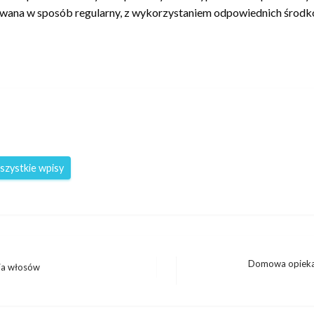
na w sposób regularny, z wykorzystaniem odpowiednich środkó
szystkie wpisy
Domowa opieka 
wia włosów
Następny
wpis