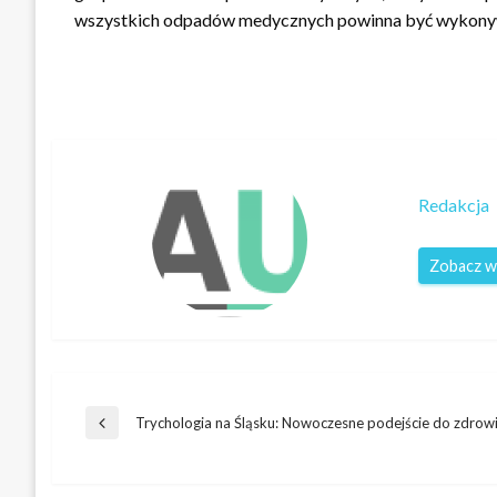
wszystkich odpadów medycznych powinna być wykonywa
Redakcja
Zobacz w
Nawigacja
Trychologia na Śląsku: Nowoczesne podejście do zdro
Poprzedni
wpis