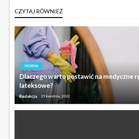
wpisu
CZYTAJ RÓWNIEŻ
HIGIENA
Dlaczego warto postawić na medyczne r
lateksowe?
Redakcja
25 kwietnia, 2022