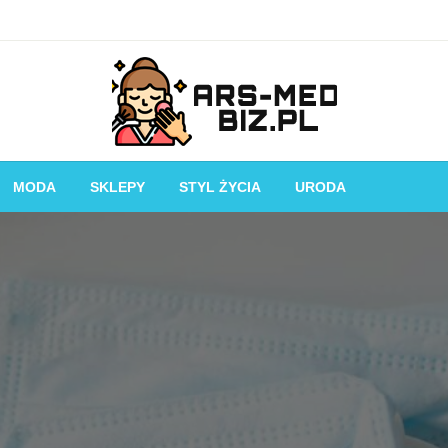
Piękniejsza strona Ciebie!
Ars-med.biz.pl
MODA
SKLEPY
STYL ŻYCIA
URODA