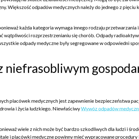
czny. Większość odpadów medycznych należy do jednego z pięciu ka
ponieważ każda kategoria wymaga innego rodzaju przetwarzania 
 wątpliwości rozprzestrzenianiu się chorób. Odpady radioaktyw
y wszystkie odpady medyczne były segregowane w odpowiedni sp
 z niefrasobliwym gospod
 innych placówek medycznych jest zapewnienie bezpieczeństwa p
drowia i życia ludzkiego. Niewłaściwy
Wywóz odpadów medyczn
nieważ wiele z nich może być bardzo szkodliwych dla ludzi i śr
tale i placówki medyczne powinny mieć wypracowane procedury 