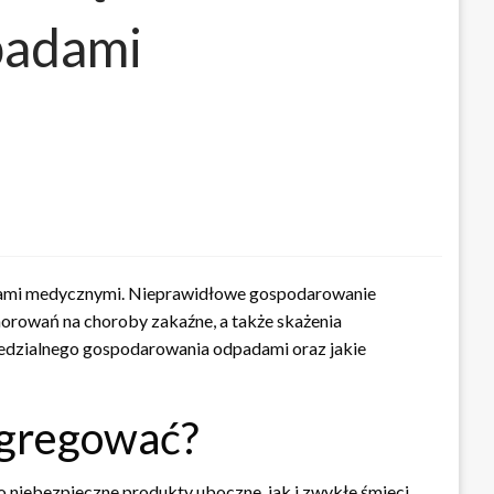
padami
padami medycznymi. Nieprawidłowe gospodarowanie
orowań na choroby zakaźne, a także skażenia
wiedzialnego gospodarowania odpadami oraz jakie
segregować?
niebezpieczne produkty uboczne, jak i zwykłe śmieci,