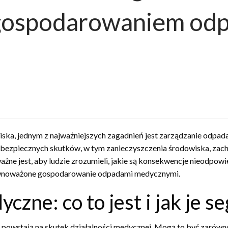
gospodarowaniem od
iska, jednym z najważniejszych zagadnień jest zarządzanie od
bezpiecznych skutków, w tym zanieczyszczenia środowiska, zach
żne jest, aby ludzie zrozumieli, jakie są konsekwencje nieodpo
zrównoważone gospodarowanie odpadami medycznymi.
czne: co to jest i jak je 
powstają na skutek działalności medycznej. Mogą to być zarówno 