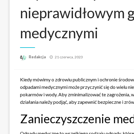
nieprawidłowym 
medycznymi
Opublikowane
Redakcja
21 czerwca, 2023
w
Kiedy mówimy o zdrowiu publicznym i ochronie środow
odpadami medycznymi może przyczynić się do wielu nie
pokarmów i wody. Aby zminimalizować te zagrożenia, wa
działania należy podjąć, aby zapewnić bezpieczne i 
Zanieczyszczenie medy
Odpady medyczne to wszelkiego rodzaju odpady, które 