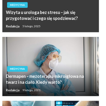
MEDYCYNA
Wizyta u urologa bez stresu – jak się
przygotować i czego się spodziewać?
Redakcja
5 lutego, 2025
MEDYCYNA
Dermapen – mezoterapia mikroigłowa na
twarz i na ciało. Kiedy warto?
Redakcja
9 lutego, 2021