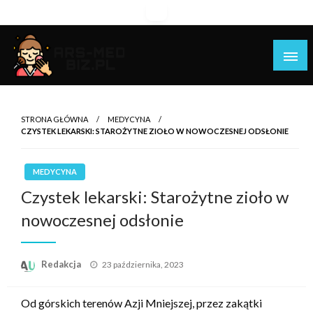
Skip
to
content
Piękniejsza strona Ciebie!
Ars-med.biz.pl
STRONA GŁÓWNA
MEDYCYNA
CZYSTEK LEKARSKI: STAROŻYTNE ZIOŁO W NOWOCZESNEJ ODSŁONIE
MEDYCYNA
Czystek lekarski: Starożytne zioło w
nowoczesnej odsłonie
Opublikowane
Redakcja
23 października, 2023
w
Od górskich terenów Azji Mniejszej, przez zakątki