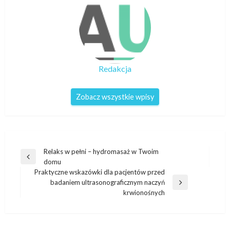
Redakcja
Zobacz wszystkie wpisy
Nawigacja
Relaks w pełni – hydromasaż w Twoim
Poprzedni
domu
wpisu
wpis
Praktyczne wskazówki dla pacjentów przed
badaniem ultrasonograficznym naczyń
Następny
krwionośnych
wpis