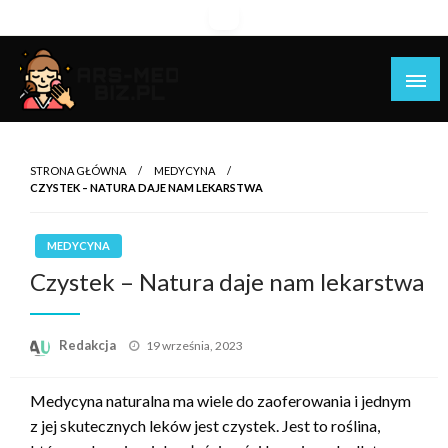
Skip
to
content
Piękniejsza strona Ciebie!
Ars-med.biz.pl
STRONA GŁÓWNA
MEDYCYNA
CZYSTEK – NATURA DAJE NAM LEKARSTWA
MEDYCYNA
Czystek – Natura daje nam lekarstwa
Opublikowane
Redakcja
19 września, 2023
w
Medycyna naturalna ma wiele do zaoferowania i jednym
z jej skutecznych leków jest czystek. Jest to roślina,