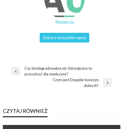
Redakcja
Zobacz wszystkie wpisy
Nawigacja
Czy biodegradowalna nić chirurgiczna to
Poprzedni
przyszłość dla medycyny?
wpisu
wpis
Czym jest Doppler kończyn
Następny
dolnych?
wpis
CZYTAJ RÓWNIEŻ