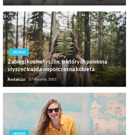
URODA
Zabiegi kosmetyczne, o których powinna
słyszeć każda współczesna kobieta
Redakcja
27 stycznia, 2021
URODA