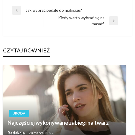
Nawigacja
Jak wybrać pędzle do makijażu?
Poprzedni
wpisu
Kiedy warto wybrać się na
wpis
Następny
masaż?
wpis
CZYTAJ RÓWNIEŻ
URODA
Najczęściej wykonywane zabiegi na twarz
Redakcja
24 marca, 2022