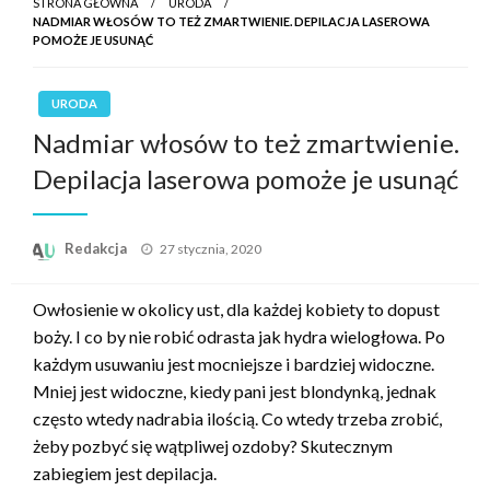
STRONA GŁÓWNA
URODA
NADMIAR WŁOSÓW TO TEŻ ZMARTWIENIE. DEPILACJA LASEROWA
POMOŻE JE USUNĄĆ
URODA
Nadmiar włosów to też zmartwienie.
Depilacja laserowa pomoże je usunąć
Opublikowane
Redakcja
27 stycznia, 2020
w
Owłosienie w okolicy ust, dla każdej kobiety to dopust
boży. I co by nie robić odrasta jak hydra wielogłowa. Po
każdym usuwaniu jest mocniejsze i bardziej widoczne.
Mniej jest widoczne, kiedy pani jest blondynką, jednak
często wtedy nadrabia ilością. Co wtedy trzeba zrobić,
żeby pozbyć się wątpliwej ozdoby? Skutecznym
zabiegiem jest depilacja.