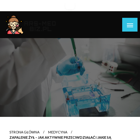
Skip
to
content
Piękniejsza strona Ciebie!
Ars-med.biz.pl
STRONA GŁÓWNA
MEDYCYNA
ZAPALENIE ŻYŁ – JAK AKTYWNIE PRZECIWDZIAŁAĆ I JAKIE SĄ