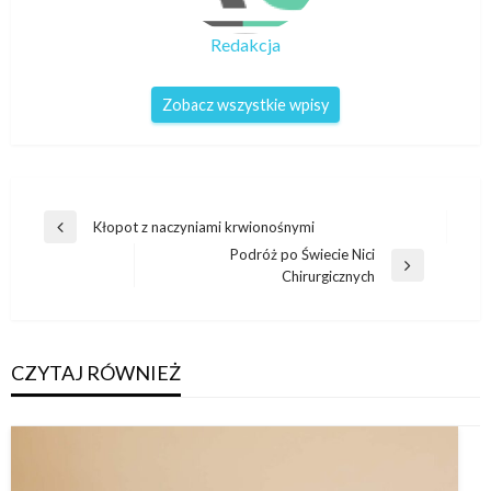
Redakcja
Zobacz wszystkie wpisy
Nawigacja
Kłopot z naczyniami krwionośnymi
Poprzedni
wpisu
Podróż po Świecie Nici
wpis
Następny
Chirurgicznych
wpis
CZYTAJ RÓWNIEŻ