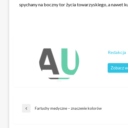
spychany na boczny tor życia towarzyskiego, a nawet ku
Redakcja
Zobacz w
Nawigacja
Fartuchy medyczne – znaczenie kolorów
Poprzedni
wpis
wpisu