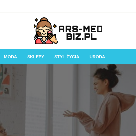
Piękniejsza strona Ciebie!
Ars-med.biz.pl
MODA
SKLEPY
STYL ŻYCIA
URODA