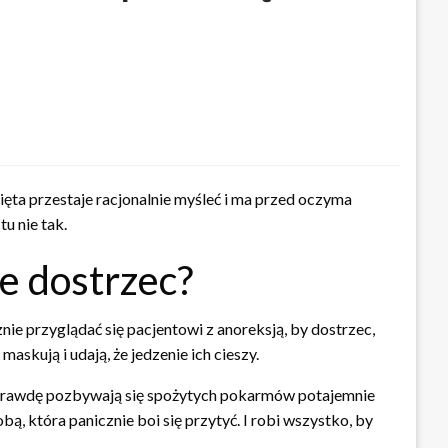
ięta przestaje racjonalnie myśleć i ma przed oczyma
u nie tak.
je dostrzec?
e przyglądać się pacjentowi z anoreksją, by dostrzec,
skują i udają, że jedzenie ich cieszy.
k naprawdę pozbywają się spożytych pokarmów potajemnie
bą, która panicznie boi się przytyć. I robi wszystko, by