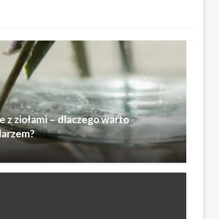
 z ziołami – dlaczego warto
elarzem?