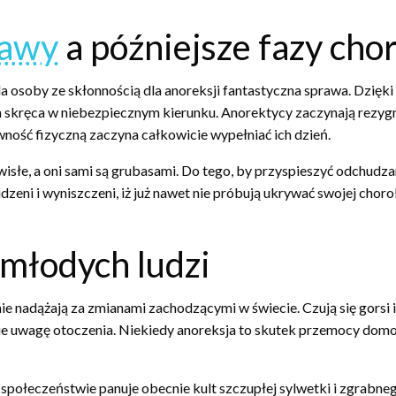
jawy
a późniejsze fazy cho
osoby ze skłonnością dla anoreksji fantastyczna sprawa. Dzięki di
ten skręca w niebezpiecznym kierunku. Anorektycy zaczynają rezy
wność fizyczną zaczyna całkowicie wypełniać ich dzień.
obwisłe, a oni sami są grubasami. Do tego, by przyspieszyć odchudz
dzeni i wyniszczeni, iż już nawet nie próbują ukrywać swojej choro
 młodych ludzi
nie nadążają za zmianami zachodzącymi w świecie. Czują się gorsi 
bie uwagę otoczenia. Niekiedy anoreksja to skutek przemocy domo
połeczeństwie panuje obecnie kult szczupłej sylwetki i zgrabnego 