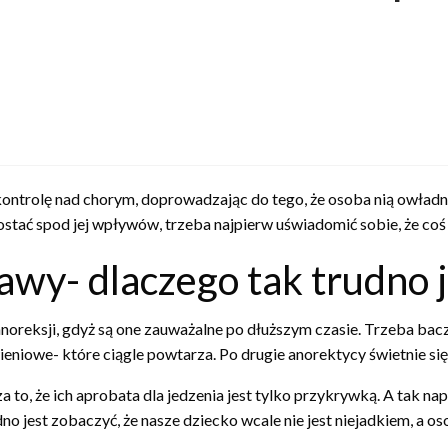
 kontrolę nad chorym, doprowadzając do tego, że osoba nią owładn
stać spod jej wpływów, trzeba najpierw uświadomić sobie, że coś t
jawy- dlaczego tak trudno 
reksji, gdyż są one zauważalne po dłuższym czasie. Trzeba baczni
niowe- które ciągle powtarza. Po drugie anorektycy świetnie się ma
cza to, że ich aprobata dla jedzenia jest tylko przykrywką. A ta
no jest zobaczyć, że nasze dziecko wcale nie jest niejadkiem, a oso