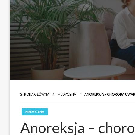
STRONA GŁÓWNA
MEDYCYNA
ANOREKSJA – CHOROBA UWA
MEDYCYNA
Anoreksja – chor