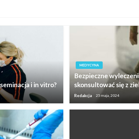
MEDYCYNA
Bezpieczne wyleczenie
eminacja i in vitro?
skonsultować się z zi
Redakcja
25 maja, 2024