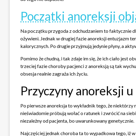
Początki anoreksji ob
Na początku przygoda z odchudzaniem to faktycznie dla 
ożywieni. Jednak w drugiej fazie anoreksji entuzjazm 
kalorycznych. Po drugie przyjmują jedynie płyny, a akty
Pomimo że chudną, i tak zdaje im się, że ich ciało jest 
trzeciej fazie choroby pacjenci z anoreksją są tak wychu
obsesja realnie zagraża ich życiu.
Przyczyny anoreksji u
Po pierwsze anoreksja to wykładnik tego, że niektórzy 
nieświadomie próbują wołać o ratunek i zwrócić na sie
niezależny od pacjenta, bo uwarunkowany genetycznie.
Najczęściej jednak choroba ta to wypadkowa tego, iż w s