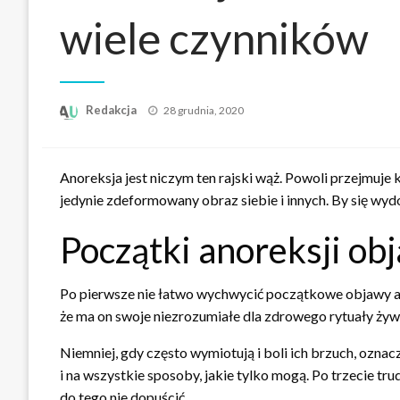
wiele czynników
Opublikowane
Redakcja
28 grudnia, 2020
w
Anoreksja jest niczym ten rajski wąż. Powoli przejmuje
jedynie zdeformowany obraz siebie i innych. By się wydo
Początki anoreksji ob
Po pierwsze nie łatwo wychwycić początkowe objawy ano
że ma on swoje niezrozumiałe dla zdrowego rytuały żywie
Niemniej, gdy często wymiotują i boli ich brzuch, ozna
i na wszystkie sposoby, jakie tylko mogą. Po trzecie trud
do tego nie dopuścić.