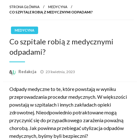
STRONA GŁÓWNA
MEDYCYNA
CO SZPITALE ROBIĄ Z MEDYCZNYMI ODPADAMI?
MEDYCYNA
Co szpitale robią z medycznymi
odpadami?
Opublikowane
Redakcja
23 kwietnia, 2023
w
Odpady medyczne to te, które powstają w wyniku
przeprowadzania procedur medycznych. W większości
powstają w szpitalach i innych zakładach opieki
zdrowotnej. Nieodpowiednio potraktowane mogą
przyczynić się do przypadkowego zarażenia poważną
chorobą. Jak powinna przebiegać utylizacja odpadów
medycznych, byśmy byli bezpieczni?