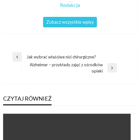
Redakcja
Zobacz wszystkie wpisy
Nawigacja
Jak wybrać właściwe nici chirurgiczne?
Poprzedni
wpisu
Alzheimer – przykłady zajęć z ośrodków
wpis
Następny
opieki
wpis
CZYTAJ RÓWNIEŻ