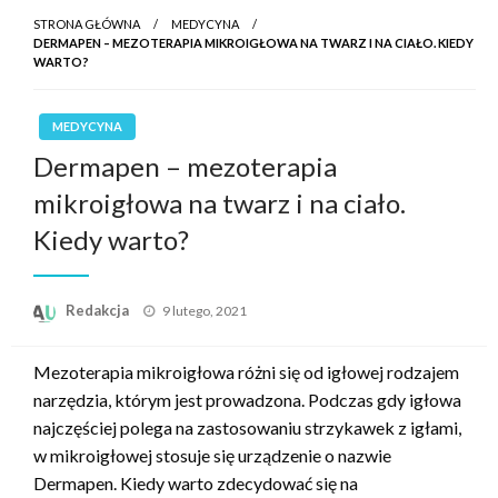
STRONA GŁÓWNA
MEDYCYNA
DERMAPEN – MEZOTERAPIA MIKROIGŁOWA NA TWARZ I NA CIAŁO. KIEDY
WARTO?
MEDYCYNA
Dermapen – mezoterapia
mikroigłowa na twarz i na ciało.
Kiedy warto?
Opublikowane
Redakcja
9 lutego, 2021
w
Mezoterapia mikroigłowa różni się od igłowej rodzajem
narzędzia, którym jest prowadzona. Podczas gdy igłowa
najczęściej polega na zastosowaniu strzykawek z igłami,
w mikroigłowej stosuje się urządzenie o nazwie
Dermapen. Kiedy warto zdecydować się na