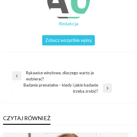
Redakcja
Zobacz wszystkie wpisy
Nawigacja
Rękawice winylowe, dlaczego warto je
Poprzedni
wybierać?
wpisu
wpis
Badanie prenatalne – kiedy i jakie badanie
Następny
trzeba zrobić?
wpis
CZYTAJ RÓWNIEŻ