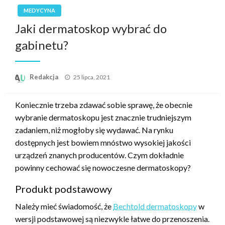
MEDYCYNA
Jaki dermatoskop wybrać do
gabinetu?
Opublikowane
Redakcja
25 lipca, 2021
w
Koniecznie trzeba zdawać sobie sprawę, że obecnie
wybranie dermatoskopu jest znacznie trudniejszym
zadaniem, niż mogłoby się wydawać. Na rynku
dostępnych jest bowiem mnóstwo wysokiej jakości
urządzeń znanych producentów. Czym dokładnie
powinny cechować się nowoczesne dermatoskopy?
Produkt podstawowy
Należy mieć świadomość, że
Bechtold dermatoskopy
w
wersji podstawowej są niezwykle łatwe do przenoszenia.