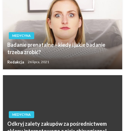
MEDYCYNA
Badanie prenatalne – kiedy i jakie badanie
trzeba zrobić?
Redakcja
26 lipca, 2021
MEDYCYNA
Odkryj zalety zakupów za pośrednictwem
sklepu internetowego z nicią chirurgiczną!