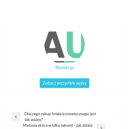
Redakcja
Zobacz wszystkie wpisy
Nawigacja
Dlaczego zakup fotela kosmetycznego jest
Poprzedni
tak ważny?
wpisu
wpis
Matowa skóra w kilka sekund – jak działa