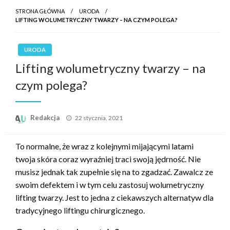
STRONA GŁÓWNA
URODA
LIFTING WOLUMETRYCZNY TWARZY – NA CZYM POLEGA?
URODA
Lifting wolumetryczny twarzy – na
czym polega?
Opublikowane
Redakcja
22 stycznia, 2021
w
To normalne, że wraz z kolejnymi mijającymi latami
twoja skóra coraz wyraźniej traci swoją jędrność. Nie
musisz jednak tak zupełnie się na to zgadzać. Zawalcz ze
swoim defektem i w tym celu zastosuj wolumetryczny
lifting twarzy. Jest to jedna z ciekawszych alternatyw dla
tradycyjnego liftingu chirurgicznego.