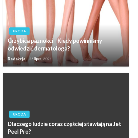
URODA
Grzybica paznokci – Kiedy powinniśmy
odwiedzić dermatologa?
Redakcja
25 lipca, 2021
URODA
Dlaczego ludzie coraz częściej stawiają na Jet
Peel Pro?