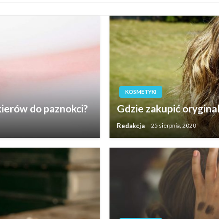
KOSMETYKI
ierów do paznokci?
Gdzie zakupić orygin
Redakcja
25 sierpnia, 2020