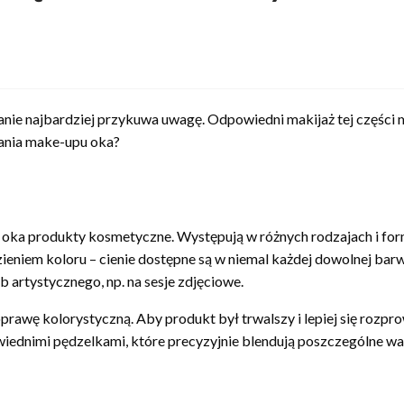
nie najbardziej przykuwa uwagę. Odpowiedni makijaż tej części 
nania make-upu oka?
em oka produkty kosmetyczne. Występują w różnych rodzajach i fo
eniem koloru – cienie dostępne są w niemal każdej dowolnej barw
artystycznego, np. na sesje zdjęciowe.
oprawę kolorystyczną. Aby produkt był trwalszy i lepiej się rozpr
owiednimi pędzelkami, które precyzyjnie blendują poszczególne w