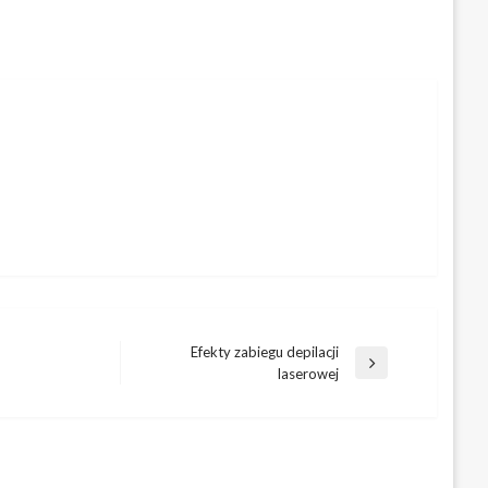
Efekty zabiegu depilacji
Następny
laserowej
wpis