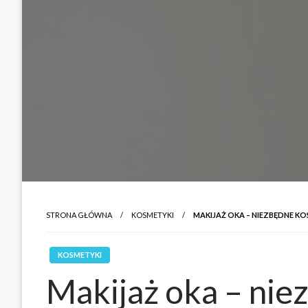
STRONA GŁÓWNA
KOSMETYKI
MAKIJAŻ OKA – NIEZBĘDNE K
KOSMETYKI
Makijaż oka – ni