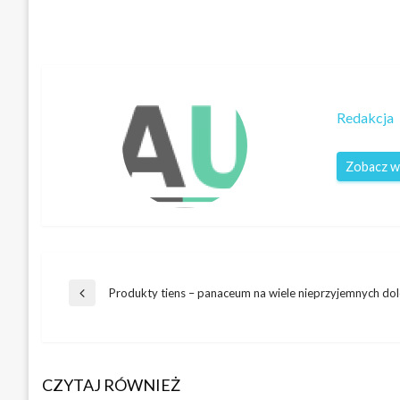
Redakcja
Zobacz w
Nawigacja
Produkty tiens – panaceum na wiele nieprzyjemnych dol
Poprzedni
wpis
wpisu
CZYTAJ RÓWNIEŻ