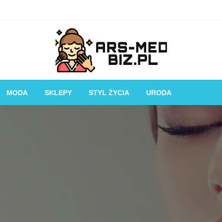
Piękniejsza strona Ciebie!
Ars-med.biz.pl
MODA
SKLEPY
STYL ŻYCIA
URODA