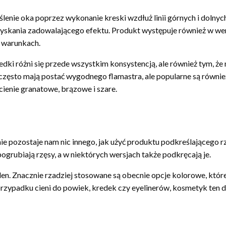
lenie oka poprzez wykonanie kreski wzdłuż linii górnych i dolnyc
uzyskania zadowalającego efektu. Produkt występuje również w we
 warunkach.
dki różni się przede wszystkim konsystencją, ale również tym, że 
często mają postać wygodnego flamastra, ale popularne są również
cienie granatowe, brązowe i szare.
nie pozostaje nam nic innego, jak użyć produktu podkreślającego rz
grubiają rzęsy, a w niektórych wersjach także podkręcają je.
n. Znacznie rzadziej stosowane są obecnie opcje kolorowe, które 
przypadku cieni do powiek, kredek czy eyelinerów, kosmetyk ten 