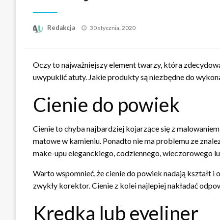
Opublikowane
Redakcja
30 stycznia, 2020
w
Oczy to najważniejszy element twarzy, która zdecydowa
uwypuklić atuty. Jakie produkty są niezbędne do wyko
Cienie do powiek
Cienie to chyba najbardziej kojarzące się z malowani
matowe w kamieniu. Ponadto nie ma problemu ze znalezi
make-upu eleganckiego, codziennego, wieczorowego lub 
Warto wspomnieć, że cienie do powiek nadają kształt i 
zwykły korektor. Cienie z kolei najlepiej nakładać odp
Kredka lub eyeliner