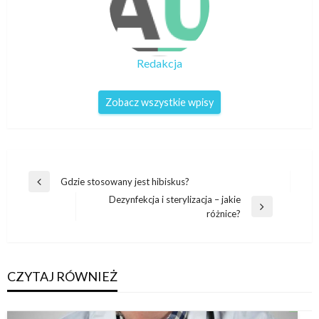
Redakcja
Zobacz wszystkie wpisy
Nawigacja
Gdzie stosowany jest hibiskus?
Poprzedni
wpisu
Dezynfekcja i sterylizacja – jakie
wpis
Następny
różnice?
wpis
CZYTAJ RÓWNIEŻ