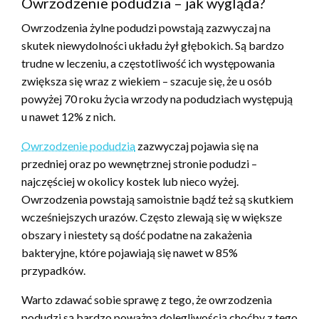
Owrzodzenie podudzia – jak wygląda?
Owrzodzenia żylne podudzi powstają zazwyczaj na
skutek niewydolności układu żył głębokich. Są bardzo
trudne w leczeniu, a częstotliwość ich występowania
zwiększa się wraz z wiekiem – szacuje się, że u osób
powyżej 70 roku życia wrzody na podudziach występują
u nawet 12% z nich.
Owrzodzenie podudzia
zazwyczaj pojawia się na
przedniej oraz po wewnętrznej stronie podudzi –
najczęściej w okolicy kostek lub nieco wyżej.
Owrzodzenia powstają samoistnie bądź też są skutkiem
wcześniejszych urazów. Często zlewają się w większe
obszary i niestety są dość podatne na zakażenia
bakteryjne, które pojawiają się nawet w 85%
przypadków.
Warto zdawać sobie sprawę z tego, że owrzodzenia
podudzi są bardzo poważną dolegliwością choćby z tego