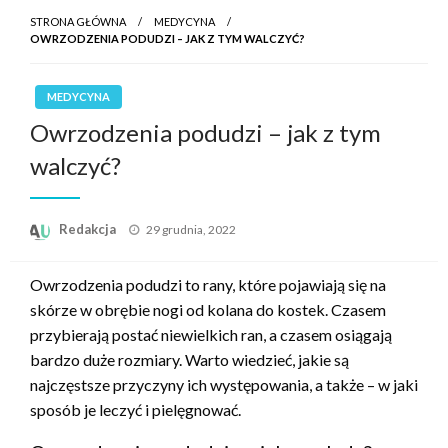
STRONA GŁÓWNA
MEDYCYNA
OWRZODZENIA PODUDZI – JAK Z TYM WALCZYĆ?
MEDYCYNA
Owrzodzenia podudzi – jak z tym
walczyć?
Opublikowane
Redakcja
29 grudnia, 2022
w
Owrzodzenia podudzi to rany, które pojawiają się na
skórze w obrębie nogi od kolana do kostek. Czasem
przybierają postać niewielkich ran, a czasem osiągają
bardzo duże rozmiary. Warto wiedzieć, jakie są
najczęstsze przyczyny ich występowania, a także – w jaki
sposób je leczyć i pielęgnować.