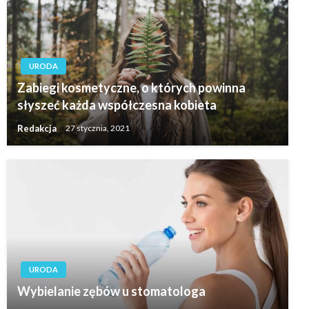
URODA
Zabiegi kosmetyczne, o których powinna
słyszeć każda współczesna kobieta
Redakcja
27 stycznia, 2021
URODA
Wybielanie zębów u stomatologa