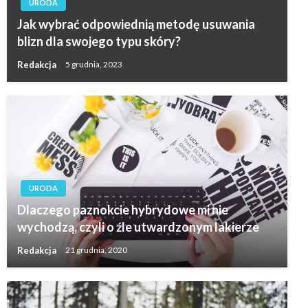
URODA
Jak wybrać odpowiednią metodę usuwania
blizn dla swojego typu skóry?
Redakcja
5 grudnia, 2023
URODA
Dlaczego paznokcie hybrydowe mi nie
wychodzą, czyli o źle utwardzonym lakierze
Redakcja
21 grudnia, 2020