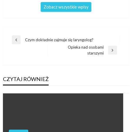
Zobacz wszystkie wpisy
Nawigacja
Czym dokładnie zajmuje się laryngolog?
Poprzedni
wpisu
Opieka nad osobami
wpis
Następny
starszymi
wpis
CZYTAJ RÓWNIEŻ