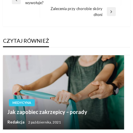
Poprzedni
wywołuje?
wpisu
wpis
Zalecenia przy chorobie skóry
Następny
dłoni
wpis
CZYTAJ RÓWNIEŻ
MEDYCYNA
Jak zapobiec zakrzepicy – porady
Redakcja
2 października, 2021