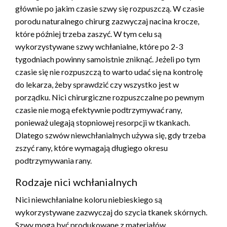
głównie po jakim czasie szwy się rozpuszczą. W czasie
porodu naturalnego chirurg zazwyczaj nacina krocze,
które później trzeba zaszyć. W tym celu są
wykorzystywane szwy wchłanialne, które po 2-3
tygodniach powinny samoistnie zniknąć. Jeżeli po tym
czasie się nie rozpuszczą to warto udać się na kontrolę
do lekarza, żeby sprawdzić czy wszystko jest w
porządku. Nici chirurgiczne rozpuszczalne po pewnym
czasie nie mogą efektywnie podtrzymywać rany,
ponieważ ulegają stopniowej resorpcji w tkankach.
Dlatego szwów niewchłanialnych używa się, gdy trzeba
zszyć rany, które wymagają długiego okresu
podtrzymywania rany.
Rodzaje nici wchłanialnych
Nici niewchłanialne koloru niebieskiego są
wykorzystywane zazwyczaj do szycia tkanek skórnych.
Szwy mogą być produkowane z materiałów