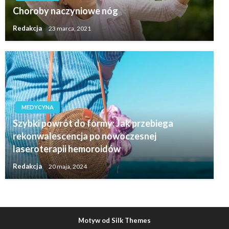
Choroby naczyniowe nóg
Redakcja
23 marca, 2021
MEDYCYNA
Szybki powrót do formy: Jak przebiega
rekonwalescencja po nowoczesnej
laseroterapii hemoroidów
Redakcja
20 maja, 2024
Motyw od Silk Themes