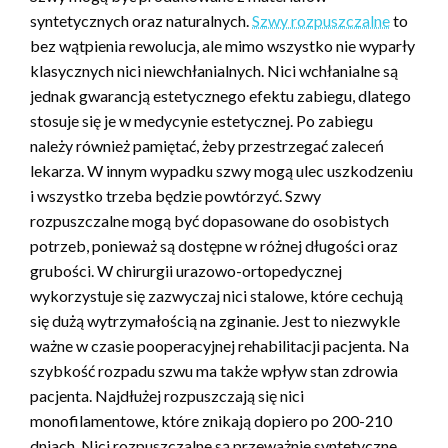
syntetycznych oraz naturalnych.
Szwy rozpuszczalne
to
bez wątpienia rewolucja, ale mimo wszystko nie wyparły
klasycznych nici niewchłanialnych. Nici wchłanialne są
jednak gwarancją estetycznego efektu zabiegu, dlatego
stosuje się je w medycynie estetycznej. Po zabiegu
należy również pamiętać, żeby przestrzegać zaleceń
lekarza. W innym wypadku szwy mogą ulec uszkodzeniu
i wszystko trzeba będzie powtórzyć. Szwy
rozpuszczalne mogą być dopasowane do osobistych
potrzeb, ponieważ są dostępne w różnej długości oraz
grubości. W chirurgii urazowo-ortopedycznej
wykorzystuje się zazwyczaj nici stalowe, które cechują
się dużą wytrzymałością na zginanie. Jest to niezwykle
ważne w czasie pooperacyjnej rehabilitacji pacjenta. Na
szybkość rozpadu szwu ma także wpływ stan zdrowia
pacjenta. Najdłużej rozpuszczają się nici
monofilamentowe, które znikają dopiero po 200-210
dniach. Nici rozpuszczalne są przeważnie syntetyczne.